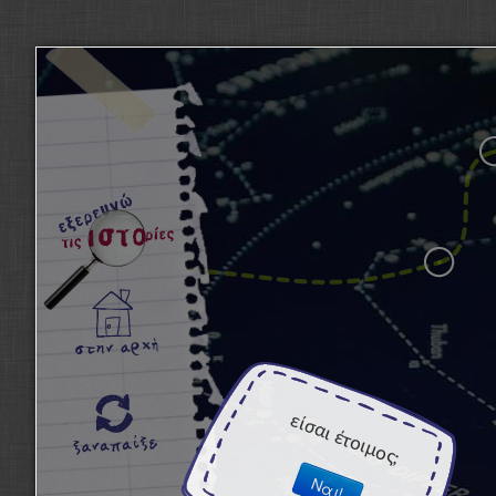
είσαι έτοιμος;
Ναι!